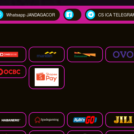
Whatsapp JANDAGACOR
CS ICA TELEGRA