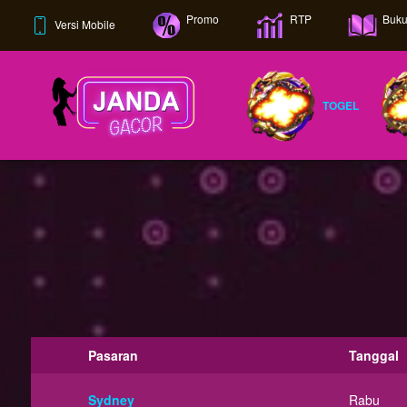
Promo
RTP
Buku
Versi Mobile
TOGEL
Pasaran
Tanggal
Sydney
Rabu