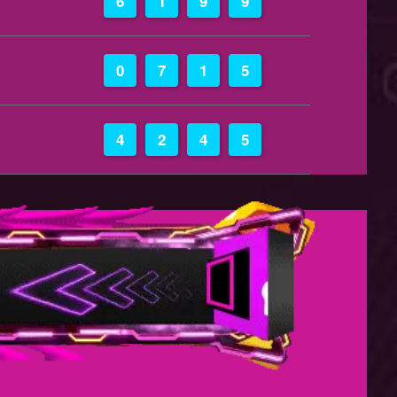
6
1
9
9
0
7
1
5
4
2
4
5