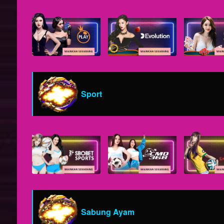
Sport
Sabung Ayam