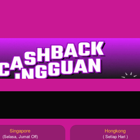
Singapore
Hongkong
(Selasa, Jumat Off)
( Setiap Hari )