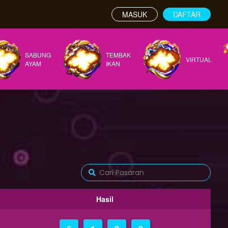
MASUK
DAFTAR
SABUNG
TEMBAK
VIRTUAL
AYAM
IKAN
Hasil