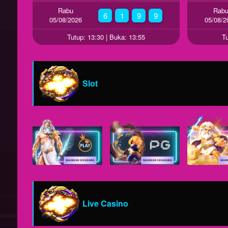
Rabu
Rab
6
1
9
9
05/08/2026
05/08/2
Tutup: 13:30 | Buka: 13:55
Tu
Slot
Live Casino