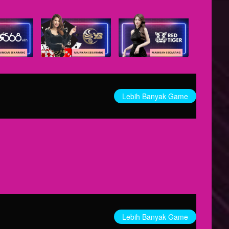
Lebih Banyak Game
Lebih Banyak Game