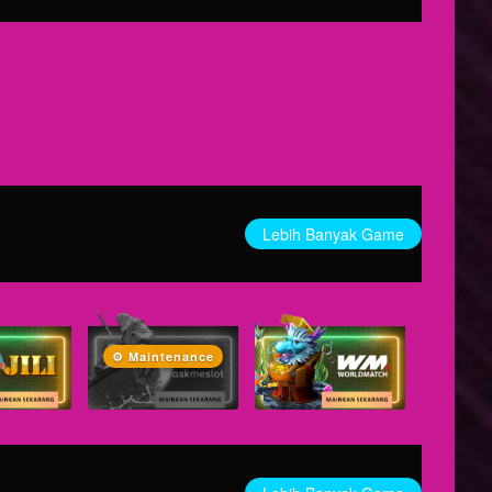
Lebih Banyak Game
⚙ Maintenance